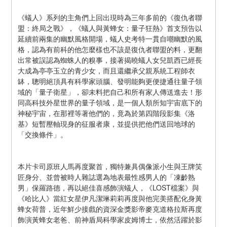
《蟻人》系列的主角們上回出現時為三年多前的《復仇者聯
盟：終局之戰》，《蟻人與黃蜂女：量子狂熱》首支預告以
延續前兩集的幽默風格開場，蟻人史考特一貫自嘲幽默的風
格，認為有前科的他怎麼樣也不該是復仇者聯盟的料，更翻
出常被誤認為蜘蛛人的糗事，接著揭曉蟻人女兒凱西已經長
大成為亭亭玉立的青少女，而且還繼承父親系統工程師衣
缽，聰明絕頂具有科學家頭腦、發明能夠更便捷通往量子領
域的「量子衛星」，卻未料把自己和所有家人傳送進去！形
同高科技外星世界的量子領域，是一個人類所知宇宙底下的
神秘宇宙，在那裡等著他們的，竟為於第四階段影集《洛
基》短暫壓軸現身的征服者康，並提供把他們送回地球的
「交換條件」。
本片卡司原班人馬再度聚首，獨特兼具偶像派小生與王牌笑
匠身分、並曾被時人雜誌選為地表最性感男人的「凍齡熟
男」保羅路德，再以絕佳喜感飾演蟻人，《LOST檔案》與
《哈比人》當紅女星伊凡潔琳莉莉再度與他完美搭配化身黃
蜂女荷普，近年鮮少接戲的資深金獎影帝麥克道格拉斯再度
飾演黃蜂女老爸、前神盾局科學家皮姆博士，依然活躍於影