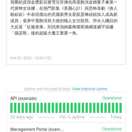
視圈的資深金獎影后蜜雪兒菲佛也再度飾演皮姆妻子兼第一
代黃蜂女珍娜，在熱門影集《美麗心計》與恐怖喜劇《換人
殺砍砍》中表現傑出的亮麗新秀女星凱瑟琳紐頓加入成為新
成員，雀屏中選飾演長大後的蟻人女兒凱西。而令人矚目的
大反派「征服者康」則找來強納森梅傑斯擔綱漫威宇宙繼
「薩諾斯」後的超級大魔王重要一角。
Feb
05
,
2023
-
12:24
UTC
Uptime over the past
30
days.
View historical uptime.
Operational
API (example)
30
days ago
100
% uptime
Today
Operational
Management Portal (example)