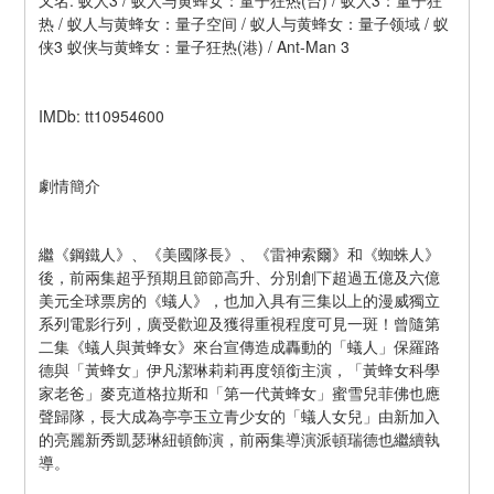
又名: 蚁人3 / 蚁人与黄蜂女：量子狂热(台) / 蚁人3：量子狂
热 / 蚁人与黄蜂女：量子空间 / 蚁人与黄蜂女：量子领域 / 蚁
侠3 蚁侠与黄蜂女：量子狂热(港) / Ant-Man 3
IMDb: tt10954600
劇情簡介
繼《鋼鐵人》、《美國隊長》、《雷神索爾》和《蜘蛛人》
後，前兩集超乎預期且節節高升、分別創下超過五億及六億
美元全球票房的《蟻人》，也加入具有三集以上的漫威獨立
系列電影行列，廣受歡迎及獲得重視程度可見一斑！曾隨第
二集《蟻人與黃蜂女》來台宣傳造成轟動的「蟻人」保羅路
德與「黃蜂女」伊凡潔琳莉莉再度領銜主演，「黃蜂女科學
家老爸」麥克道格拉斯和「第一代黃蜂女」蜜雪兒菲佛也應
聲歸隊，長大成為亭亭玉立青少女的「蟻人女兒」由新加入
的亮麗新秀凱瑟琳紐頓飾演，前兩集導演派頓瑞德也繼續執
導。